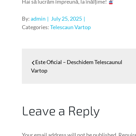
Hai să lucrăm împreună, la înălțime!
Posted
By:
admin
July 25, 2025
on
Categories:
Telescaun Vartop
Post
Este Oficial – Deschidem Telescaunul
navigation
Vartop
Leave a Reply
Your email address will not be published.
Require