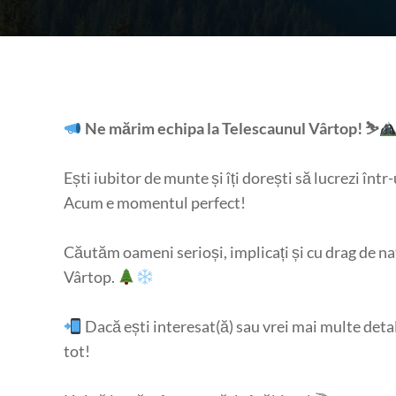
Ne mărim echipa la Telescaunul Vârtop! ⛷
Ești iubitor de munte și îți dorești să lucrezi în
Acum e momentul perfect!
Căutăm oameni serioși, implicați și cu drag de na
Vârtop.
Dacă ești interesat(ă) sau vrei mai multe detal
tot!