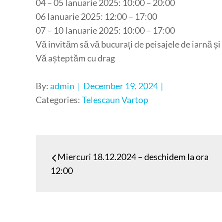
04 – 05 Ianuarie 2025: 10:00 – 20:00
06 Ianuarie 2025: 12:00 – 17:00
07 – 10 Ianuarie 2025: 10:00 – 17:00
Vă invităm să vă bucurați de peisajele de iarnă ș
Vă așteptăm cu drag
Posted
By:
admin
December 19, 2024
on
Categories:
Telescaun Vartop
Post
Miercuri 18.12.2024 – deschidem la ora
navigation
12:00