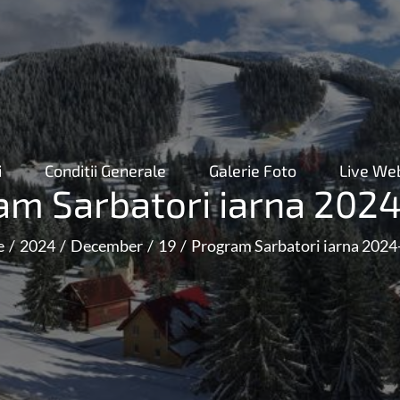
i
Conditii Generale
Galerie Foto
Live W
am Sarbatori iarna 202
e
2024
December
19
Program Sarbatori iarna 202