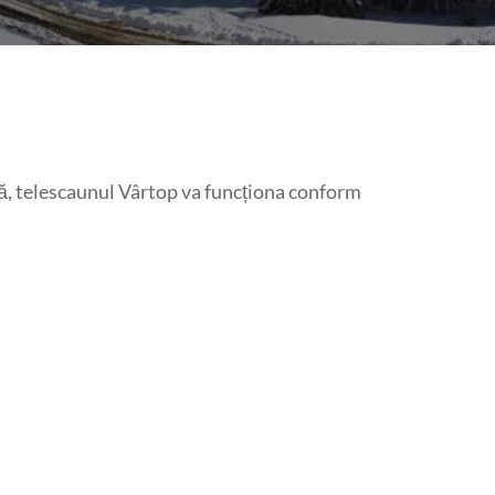
ă, telescaunul Vârtop va funcționa conform