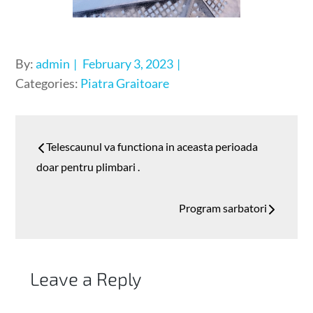
Posted
By:
admin
February 3, 2023
on
Categories:
Piatra Graitoare
Post
Telescaunul va functiona in aceasta perioada
navigation
doar pentru plimbari .
Program sarbatori
Leave a Reply