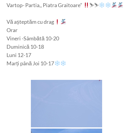
Vartop- Partia,, Piatra Graitoare”
⛷
⛷
Vă așteptăm cu drag
Orar
Vineri -Sâmbătă 10-20
Duminică 10-18
Luni 12-17
Marți până Joi 10-17