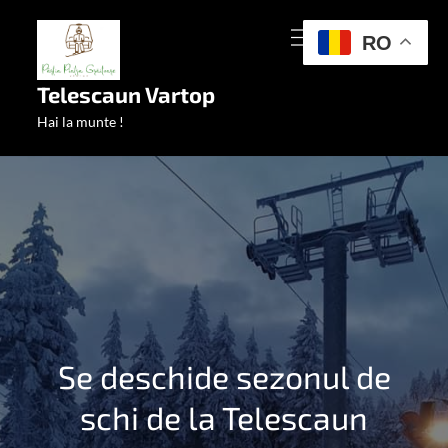
Skip
MENU
to
RO
content
Telescaun Vartop
Hai la munte !
Se deschide sezonul de
schi de la Telescaun