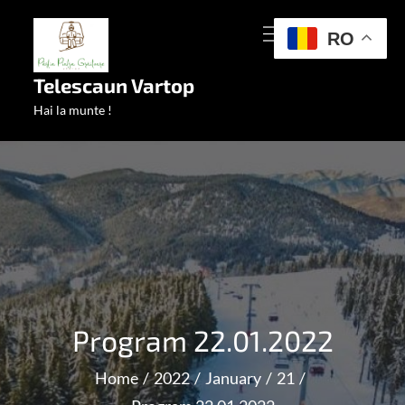
Skip
MENU
to
RO
content
Telescaun Vartop
Hai la munte !
Program 22.01.2022
Home
2022
January
21