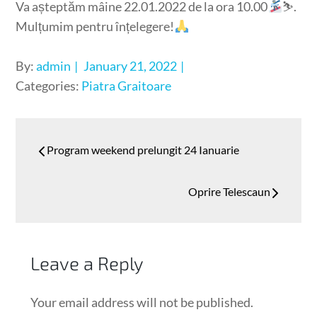
Va așteptăm mâine 22.01.2022 de la ora 10.00
⛷
.
Mulțumim pentru înțelegere!
Posted
By:
admin
January 21, 2022
on
Categories:
Piatra Graitoare
Post
Program weekend prelungit 24 Ianuarie
navigation
Oprire Telescaun
Leave a Reply
Your email address will not be published.