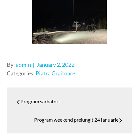
Posted
By:
admin
January 2, 2022
on
Categories:
Piatra Graitoare
Post
Program sarbatori
navigation
Program weekend prelungit 24 Ianuarie