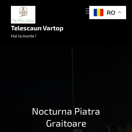
Skip
MENU
to
RO
content
Telescaun Vartop
Hai la munte !
Nocturna Piatra
Graitoare